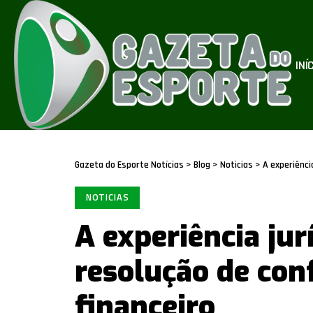
INÍ
Gazeta do Esporte Notícias
>
Blog
>
Noticias
>
A experiênci
NOTICIAS
A experiência jur
resolução de con
financeiro