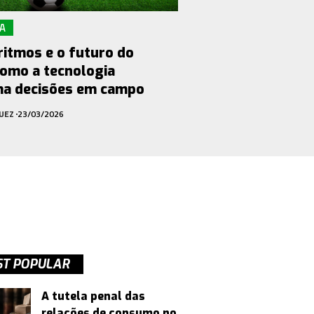
A
ritmos e o futuro do
como a tecnologia
ma decisões em campo
UEZ
23/03/2026
T POPULAR
A tutela penal das
relações de consumo no