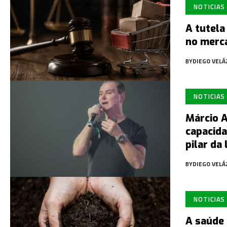
NOTICIAS
A tutela
no merc
BY
DIEGO VEL
NOTICIAS
Márcio A
capacid
pilar da
BY
DIEGO VEL
NOTICIAS
A saúde 