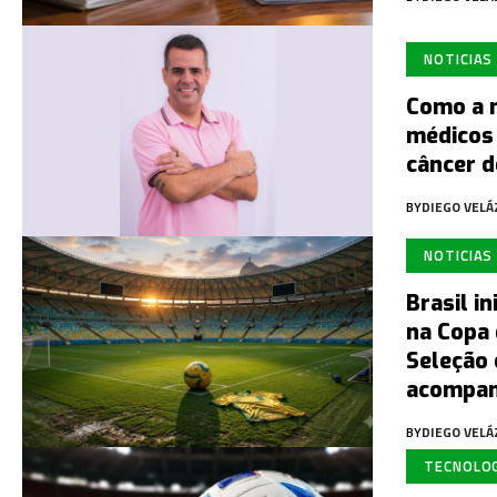
NOTICIAS
Como a 
médicos
câncer 
BY
DIEGO VEL
NOTICIAS
Brasil i
na Copa 
Seleção 
acompa
BY
DIEGO VEL
TECNOLO