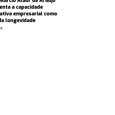
Márcio Alaor de Araújo
enta a capacidade
ativa empresarial como
 da longevidade
26