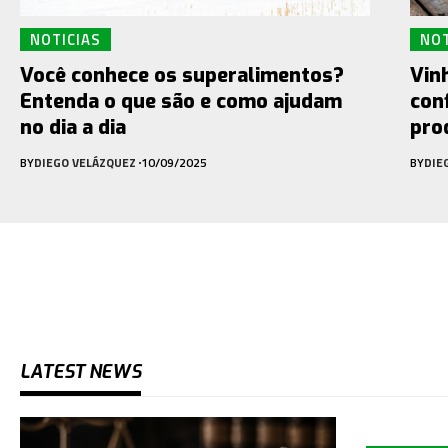
NOTICIAS
NOT
Você conhece os superalimentos?
Vin
Entenda o que são e como ajudam
con
no dia a dia
pro
BY
DIEGO VELÁZQUEZ
10/09/2025
BY
DIE
LATEST NEWS