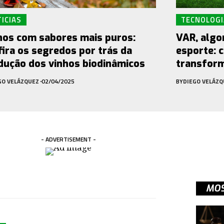
ICIAS
TECNOLOGI
hos com sabores mais puros:
VAR, algo
fira os segredos por trás da
esporte: 
dução dos vinhos biodinâmicos
transfor
GO VELÁZQUEZ
02/04/2025
BY
DIEGO VELÁZQ
- ADVERTISEMENT -
MOS