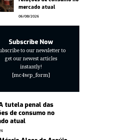
mercado atual
06/08/2026
Subscribe Now
ubscribe to our newsletter to
get our newest articles
instantly!
[mc4wp_form]
A tutela penal das
ões de consumo no
do atual
26