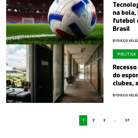
Tecnolog
na bola,
futebol 
Brasil
BY
DIEGO VEL
POLITICA
Recesso
do espo
clubes, 
BY
DIEGO VEL
1
2
3
…
37