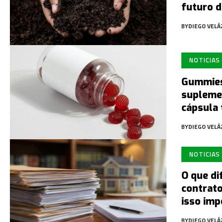
futuro d
BY
DIEGO VEL
NOTICIAS
Gummies
supleme
cápsula 
BY
DIEGO VEL
NOTICIAS
O que di
contrato
isso imp
BY
DIEGO VEL