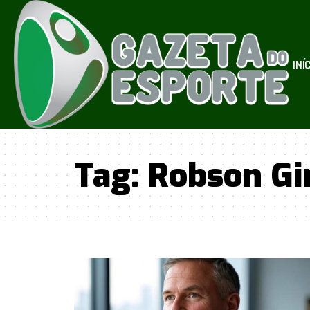
INÍ
Tag:
Robson Gi