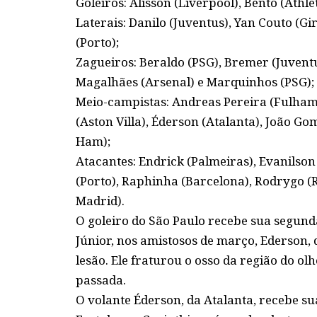
Goleiros: Alisson (Liverpool), Bento (Athle
Laterais: Danilo (Juventus), Yan Couto (G
(Porto);
Zagueiros: Beraldo (PSG), Bremer (Juventu
Magalhães (Arsenal) e Marquinhos (PSG);
Meio-campistas: Andreas Pereira (Fulham
(Aston Villa), Éderson (Atalanta), João 
Ham);
Atacantes: Endrick (Palmeiras), Evanilson 
(Porto), Raphinha (Barcelona), Rodrygo (Re
Madrid).
O goleiro do São Paulo recebe sua segund
Júnior, nos amistosos de março, Ederson, 
lesão. Ele fraturou o osso da região do o
passada.
O volante Éderson, da Atalanta, recebe su