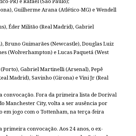
tico-PR) e Rafael (São Paulo);
irona), Guilherme Arana (Atlético-MG) e Wendell
s), Éder Militão (Real Madrid), Gabriel
), Bruno Guimarães (Newcastle), Douglas Luiz
Gomes (Wolverhampton) e Lucas Paquetá (West
(Porto), Gabriel Martinelli (Arsenal), Pepê
al Madrid), Savinho (Girona) e Vini Jr (Real
a convocação. Fora da primeira lista de Dorival
do Manchester City, volta a ser ausência por
lho em jogo com o Tottenham, na terça-feira
a primeira convocação. Aos 24 anos, o ex-