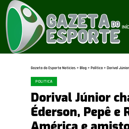
INÍ
Gazeta do Esporte Notícias
>
Blog
>
Politica
>
Dorival Júnio
POLITICA
Dorival Júnior c
Éderson, Pepê e 
América e amist