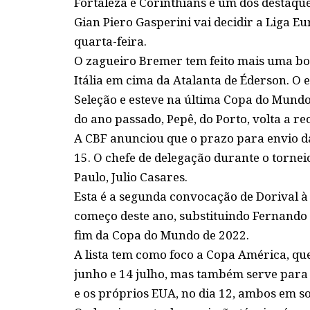
Fortaleza e Corinthians é um dos destaque
Gian Piero Gasperini vai decidir a Liga
quarta-feira.
O zagueiro Bremer tem feito mais uma b
Itália em cima da Atalanta de Éderson. O
Seleção e esteve na última Copa do Mun
do ano passado, Pepê, do Porto, volta a r
A CBF anunciou que o prazo para envio da l
15. O chefe de delegação durante o tornei
Paulo, Julio Casares.
Esta é a segunda convocação de Dorival à
começo deste ano, substituindo Fernando 
fim da Copa do Mundo de 2022.
A lista tem como foco a Copa América, qu
junho e 14 julho, mas também serve para o
e os próprios EUA, no dia 12, ambos em s