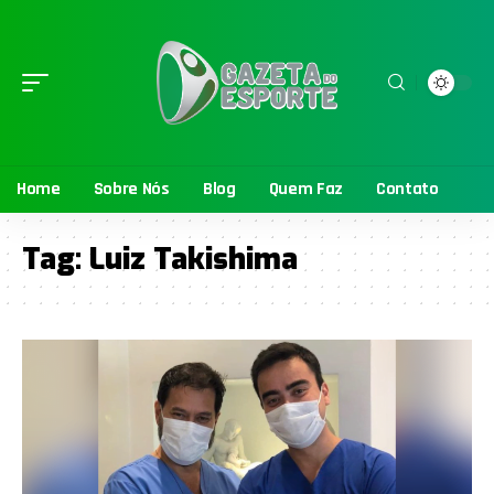
Home
Sobre Nós
Blog
Quem Faz
Contato
Tag:
Luiz Takishima