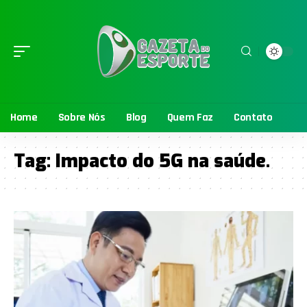
Home
Sobre Nós
Blog
Quem Faz
Contato
Tag:
Impacto do 5G na saúde.