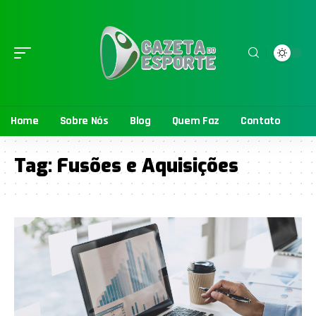
Home
Sobre Nós
Blog
Quem Faz
Contato
Tag:
Fusões e Aquisições