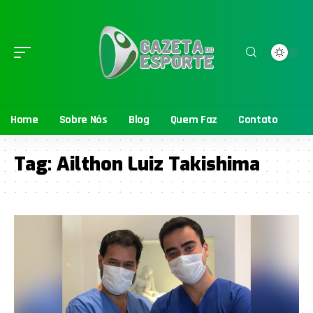
Home
Sobre Nós
Blog
Quem Faz
Contato
Tag:
Ailthon Luiz Takishima