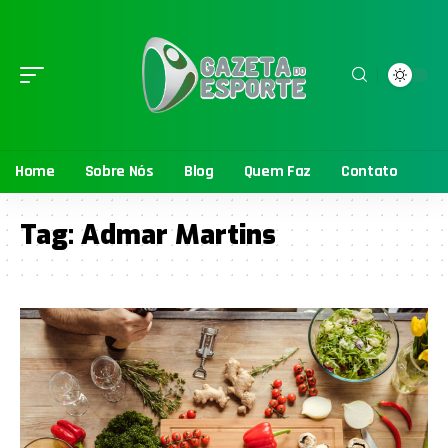
Home
Sobre Nós
Blog
Quem Faz
Contato
Tag:
Admar Martins