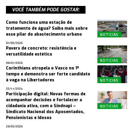
VOCÊ TAMBÉM PODE GOSTAR:
Como funciona uma estação de
tratamento de água? Saiba mais sobre
NOTICIAS
esse pilar do abastecimento urbano
07/05/2026
Pavers de concreto: resistência e
versatilidade estética
NOTICIAS
06/07/2026
Corinthians atropela o Vasco no 1º
tempo e demonstra ser forte candidato
NOTICIAS
à vaga na Libertadores
25/11/2024
Participação digital: Novas formas de
acompanhar decisões e fortalecer a
NOTICIAS
cidadania ativa, com o Sindnapi –
Sindicato Nacional dos Aposentados,
Pensionistas e Idosos
26/02/2026